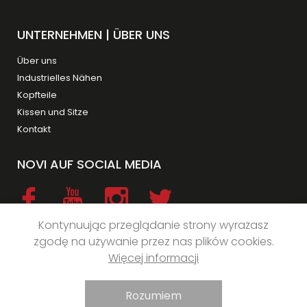
UNTERNEHMEN | ÜBER UNS
Über uns
Industrielles Nähen
Kopfteile
Kissen und Sitze
Kontakt
NOVI AUF SOCIAL MEDIA
Kontynuując przeglądanie strony wyrażasz
zgodę na używanie przez nas plików cookies.
Więcej informacji
© 2020 NOVI
Rozumiem
Created by NEVPIX